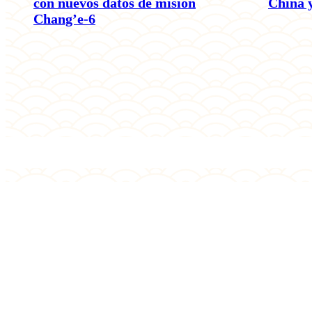
con nuevos datos de misión
China 
Chang’e-6
ACTUALIDAD