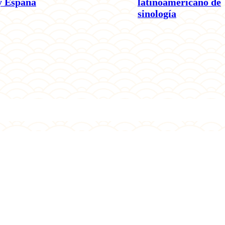
y España
latinoamericano de
sinología