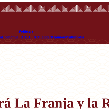
Política y
ón
Economía
RREE
Actualidad
Opinión
Multimedia
á La Franja y la R