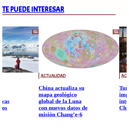
TE PUEDE INTERESAR
ACTUALIDAD
ACT
China actualiza su
Tur
mapa geológico
imp
ivas
global de la Luna
int
nos
con nuevos datos de
Chi
misión Chang’e-6