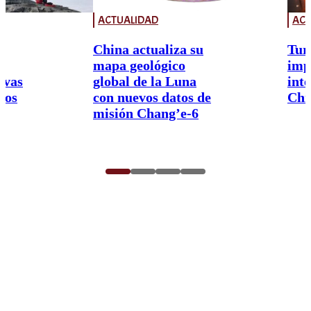
ACTUALIDAD
ACT
China actualiza su
Tur
mapa geológico
imp
ivas
global de la Luna
int
nos
con nuevos datos de
Chi
misión Chang’e-6