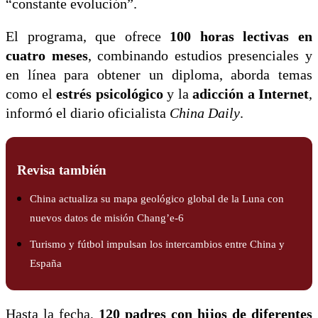
“constante evolución”.
El programa, que ofrece
100 horas lectivas en
cuatro meses
, combinando estudios presenciales y
en línea para obtener un diploma, aborda temas
como el
estrés psicológico
y la
adicción a Internet
,
informó el diario oficialista
China Daily
.
Revisa también
China actualiza su mapa geológico global de la Luna con
nuevos datos de misión Chang’e-6
Turismo y fútbol impulsan los intercambios entre China y
España
Hasta la fecha,
120 padres con hijos de diferentes