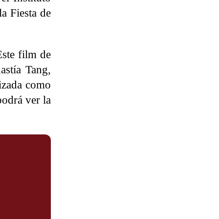
a Fiesta de
Este film de
nastía Tang,
lizada como
podrá ver la