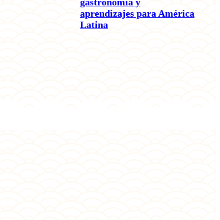
gastronomía y
aprendizajes para América
Latina