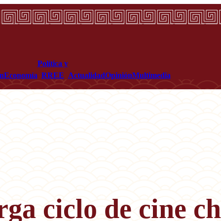
Política y
ón
Economía
RREE
Actualidad
Opinión
Multimedia
ga ciclo de cine ch