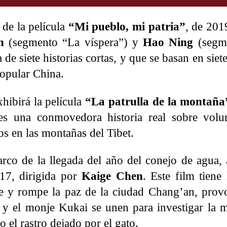
 de la película
“Mi pueblo, mi patria”
, de 201
n
(segmento “La víspera”) y
Hao Ning
(segm
a de siete historias cortas, y que se basan en si
Popular China.
xhibirá la película
“La patrulla de la montaña
 es una conmovedora historia real sobre volu
os en las montañas del Tibet.
arco de la llegada del año del conejo de agua, 
17, dirigida por
Kaige Chen
. Este film tiene
e y rompe la paz de la ciudad Chang’an, pro
n y el monje Kukai se unen para investigar la m
el rastro dejado por el gato.