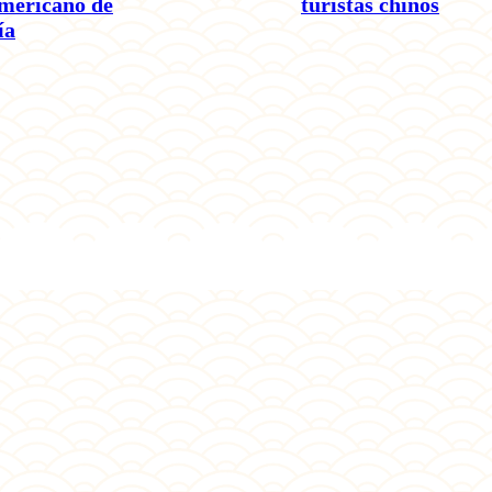
americano de
turistas chinos
ía