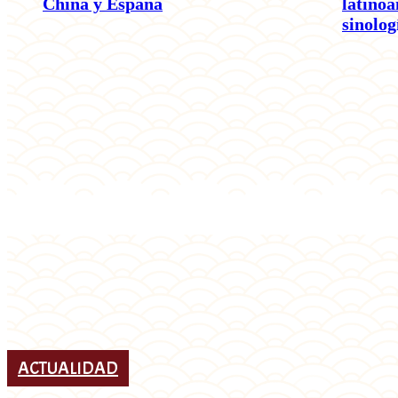
China y España
latino
sinolog
ACTUALIDAD