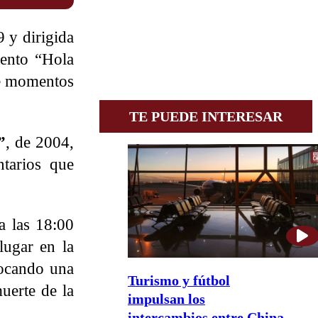
9 y dirigida
ento “Hola
ete momentos
TE PUEDE INTERESAR
”
, de 2004,
ntarios que
a las 18:00
 lugar en la
vocando una
Turismo y fútbol
uerte de la
impulsan los
intercambios entre China