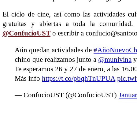
El ciclo de cine, así como las actividades c
gratuitas y abiertas a toda la comunidad. 
@ConfucioUST
o escribir a confucio@santoto
Aún quedan actividades de
#AñoNuevoCh
chino que realizamos junto a
@munivina
Te esperamos 26 y 27 de enero, a las 16.00 
Más info
https://t.co/pbqhTnUPUA
pic.tw
— ConfucioUST (@ConfucioUST)
Janua