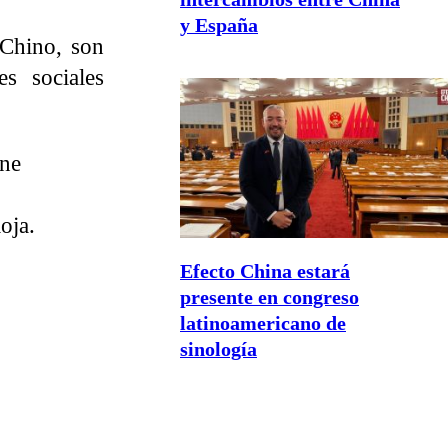
y España
 Chino, son
s sociales
ine
oja.
Efecto China estará
presente en congreso
latinoamericano de
sinología