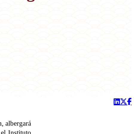
n, albergará
l Instituto