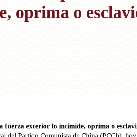
de, oprima o esclavi
fuerza exterior lo intimide, oprima o esclavi
ral del Partido Comunista de China (PCCh), hoy