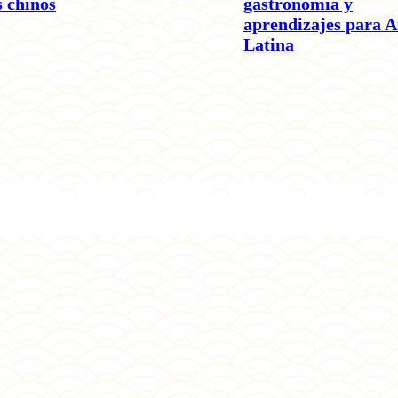
s chinos
gastronomía y
aprendizajes para 
Latina