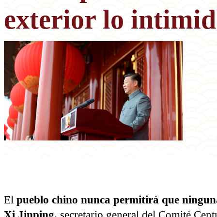
exterior lo intimi
El
pueblo chino nunca permitirá que ninguna 
Xi Jinping,
secretario general del Comité Cent