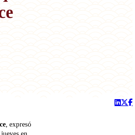
ce
ce
, expresó
 jueves en