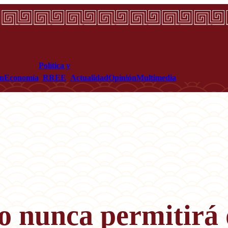
Política y
ón
Economía
RREE
Actualidad
Opinión
Multimedia
no nunca permitirá