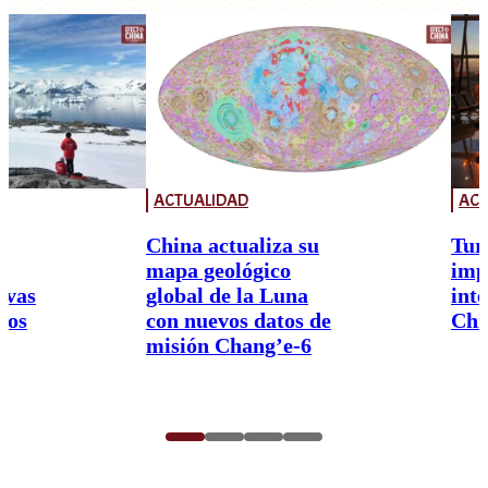
ACTUALIDAD
ACT
China actualiza su
Tur
mapa geológico
imp
ivas
global de la Luna
int
nos
con nuevos datos de
Chi
misión Chang’e-6