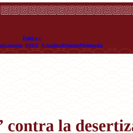
Política y
ón
Economía
RREE
Actualidad
Opinión
Multimedia
 contra la deserti