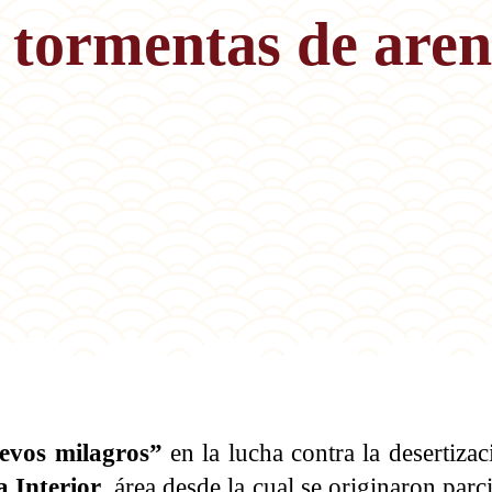
e tormentas de are
evos milagros”
en la lucha contra la desertiza
 Interior
, área desde la cual se originaron parc