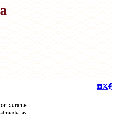
na
ción durante
ialmente las