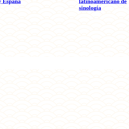
y España
latinoamericano de
sinología