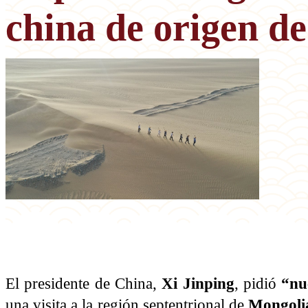
china de origen d
El presidente de China,
Xi Jinping
, pidió
“nu
una visita a la región septentrional de
Mongolia