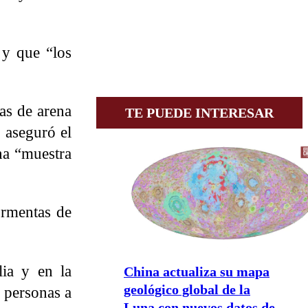
y que “los
tas de arena
TE PUEDE INTERESAR
, aseguró el
ina “muestra
ormentas de
lia y en la
China actualiza su mapa
geológico global de la
 personas a
Luna con nuevos datos de