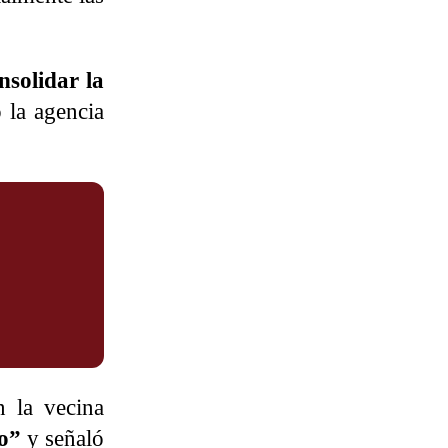
nsolidar la
 la agencia
n la vecina
vo”
y señaló