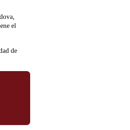
rdova,
iene el
idad de