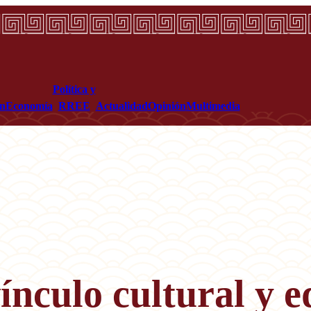
Política y
ón
Economía
RREE
Actualidad
Opinión
Multimedia
ínculo cultural y e