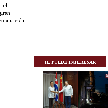
n el
egran
en una sola
TE PUEDE INTERESAR