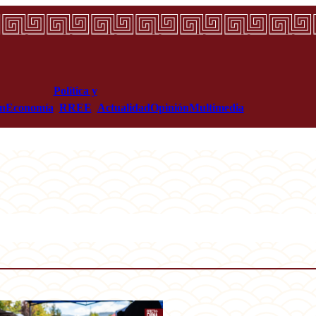
Política y
ón
Economía
RREE
Actualidad
Opinión
Multimedia