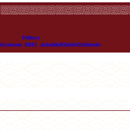
Política y
ón
Economía
RREE
Actualidad
Opinión
Multimedia