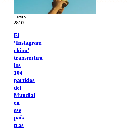
Jueves
28/05
El
‘Instagram
chino’
transmitirá
los
104
partidos
del
Mundial
en
ese
país
tras