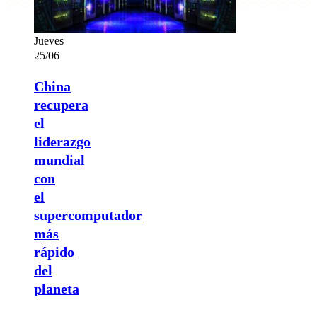
Jueves
25/06
China
recupera
el
liderazgo
mundial
con
el
supercomputador
más
rápido
del
planeta