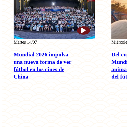
Martes 14/07
Miércole
Mundial 2026 impulsa
Del cu
una nueva forma de ver
Mundia
fútbol en los cines de
animad
China
del fú