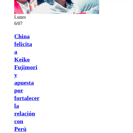
Lunes
6/07
China
felicita
a
Keiko
Fujimori
y
apuesta
por
fortalecer
la
relación
con
Perú