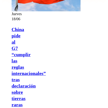
Jueves
18/06
China
pide
al
G7
“cumplir
las
reglas
internacionales”
tras
declaración
sobre
tierras
raras