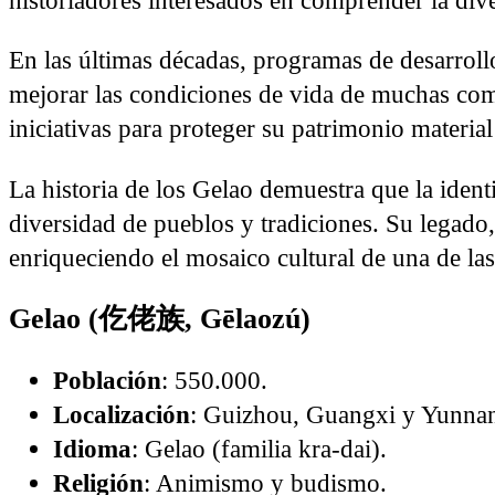
historiadores interesados en comprender la dive
En las últimas décadas, programas de desarrollo
mejorar las condiciones de vida de muchas co
iniciativas para proteger su patrimonio material
La historia de los Gelao demuestra que la ident
diversidad de pueblos y tradiciones. Su legado, 
enriqueciendo el mosaico cultural de una de la
Gelao (仡佬族, Gēlaozú)
Población
: 550.000.
Localización
: Guizhou, Guangxi y Yunna
Idioma
: Gelao (familia kra-dai).
Religión
: Animismo y budismo.