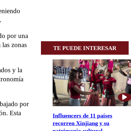
n
eniendo
.
ado por una
 las zonas
TE PUEDE INTERESAR
ados y la
stronomía
abajado por
ón. Esta
Influencers de 11 países
recorren Xinjiang y su
patrimonio cultural