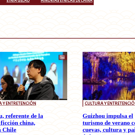
ETNIA GELAO
MINORÍAS ÉTNICAS DE CHINA
 Y ENTRETENCIÓN
CULTURA Y ENTRETENCI
, referente de la
Guizhou impulsa el
 ficción china,
turismo de verano c
á Chile
cuevas, cultura y pa