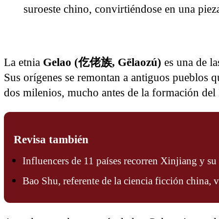
suroeste chino, convirtiéndose en una pieza
La etnia
Gelao (
仡佬族
, Gēlaozú)
es una de la
Sus orígenes se remontan a antiguos pueblos qu
dos milenios, mucho antes de la formación de
Revisa también
Influencers de 11 países recorren Xinjiang y su
Bao Shu, referente de la ciencia ficción china, v