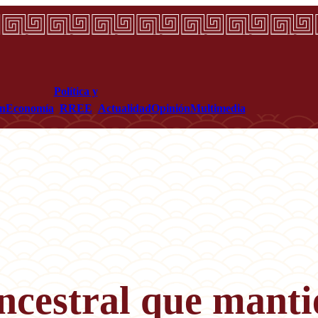
Política y
ón
Economía
RREE
Actualidad
Opinión
Multimedia
ancestral que manti