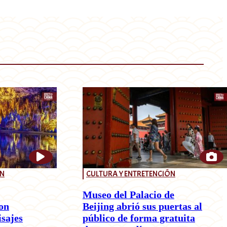
ÓN
CULTURA Y ENTRETENCIÓN
Museo del Palacio de
on
Beijing abrió sus puertas al
isajes
público de forma gratuita