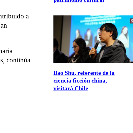
ntribuido a
san
naria
es, continúa
Bao Shu, referente de la
ciencia ficción china,
visitará Chile