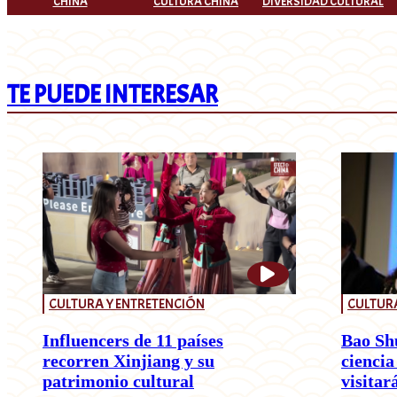
CHINA
CULTURA CHINA
DIVERSIDAD CULTURAL
TE PUEDE INTERESAR
CULTURA Y ENTRETENCIÓN
CULTURA
Influencers de 11 países
Bao Shu
recorren Xinjiang y su
ciencia
patrimonio cultural
visitar