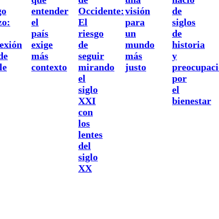
go
entender
Occidente:
visión
de
zo:
el
El
para
siglos
país
riesgo
un
de
lexión
exige
de
mundo
historia
de
más
seguir
más
y
le
contexto
mirando
justo
preocupac
el
por
siglo
el
XXI
bienestar
con
los
lentes
del
siglo
XX