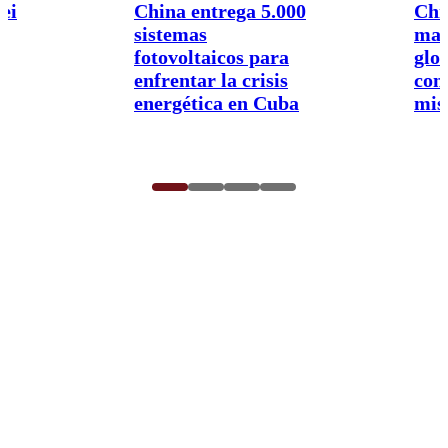
ei
China entrega 5.000
Chi
sistemas
map
fotovoltaicos para
glo
enfrentar la crisis
con
energética en Cuba
mis