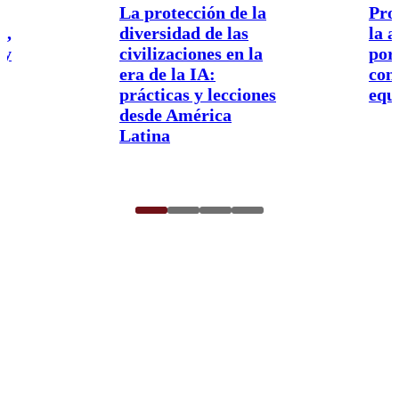
La protección de la
Pro
a,
diversidad de las
la 
 y
civilizaciones en la
por
era de la IA:
con
prácticas y lecciones
equi
desde América
Latina