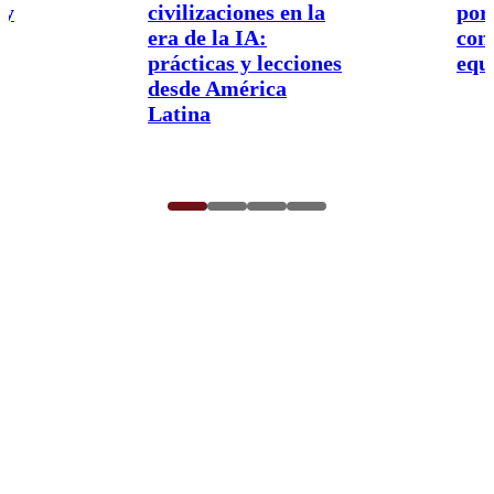
 y
civilizaciones en la
por
era de la IA:
con
prácticas y lecciones
equi
desde América
Latina