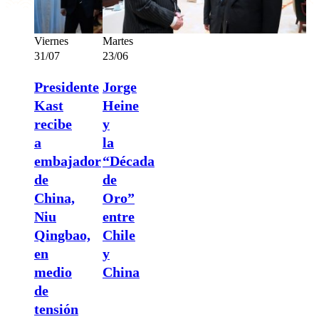
Viernes
Martes
31/07
23/06
Presidente
Jorge
Kast
Heine
recibe
y
a
la
embajador
“Década
de
de
China,
Oro”
Niu
entre
Qingbao,
Chile
en
y
medio
China
de
tensión