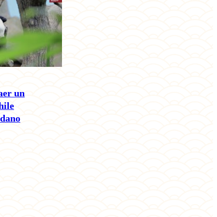
aer un
hile
adano