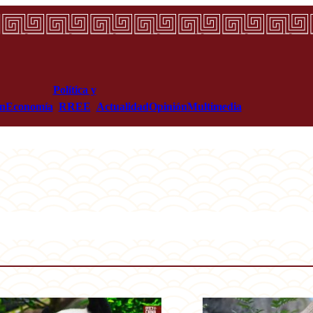
Política y
ón
Economía
RREE
Actualidad
Opinión
Multimedia