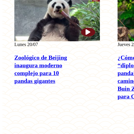
Lunes 20/07
Jueves 2
Zoológico de Beijing
¿Cómo
inaugura moderno
“diplo
complejo para 10
panda
pandas gigantes
camino
Buin Z
para C