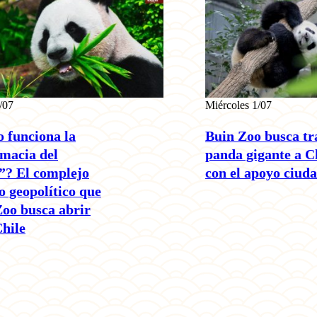
/07
Miércoles 1/07
 funciona la
Buin Zoo busca tr
macia del
panda gigante a C
”? El complejo
con el apoyo ciud
 geopolítico que
oo busca abrir
hile