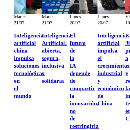
Martes
Martes
Lunes
Lunes
Vi
21/07
21/07
20/07
20/07
10
Inteligencia
Inteligencia
El
Inteligencia
X
artificial
Artificial:
futuro
artificial
J
china
abierta,
de
impulsa
p
impulsa
segura,
la
el
a
soluciones
inclusiva
IA
crecimiento
ci
tecnológicas
y
depende
industrial
y
en
solidaria
de
y
r
el
compartir
económico
la
mundo
la
de
i
innovación,
China
t
no
e
de
C
restringirla