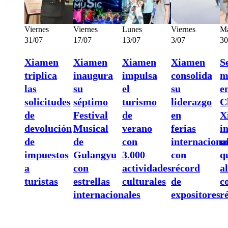
Viernes
Viernes
Lunes
Viernes
Ma
31/07
17/07
13/07
3/07
30
Xiamen
Xiamen
Xiamen
Xiamen
S
triplica
inaugura
impulsa
consolida
m
las
su
el
su
e
solicitudes
séptimo
turismo
liderazgo
C
de
Festival
de
en
X
devolución
Musical
verano
ferias
i
de
de
con
internaciona
m
impuestos
Gulangyu
3.000
con
q
a
con
actividades
récord
a
turistas
estrellas
culturales
de
c
internacionales
expositores
r