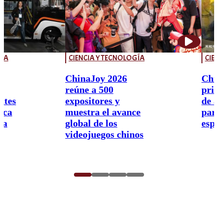
GÍA
CIENCIA Y TECNOLOGÍA
CIE
ChinaJoy 2026
Chi
reúne a 500
pri
ntes
expositores y
de 
aca
muestra el avance
par
na
global de los
esp
videojuegos chinos