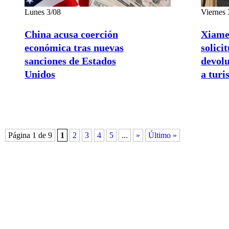
Lunes 3/08
Viernes 
China acusa coerción
Xiamen
económica tras nuevas
solici
sanciones de Estados
devolu
Unidos
a turi
Página 1 de 9
1
2
3
4
5
...
»
Último »