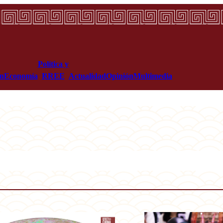
Política y
ón
Economía
RREE
Actualidad
Opinión
Multimedia