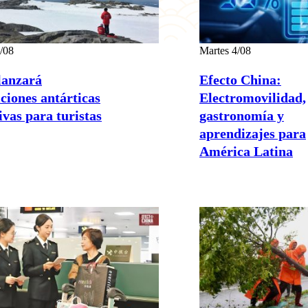
/08
Martes 4/08
lanzará
Efecto China:
ciones antárticas
Electromovilidad,
ivas para turistas
gastronomía y
aprendizajes para
América Latina