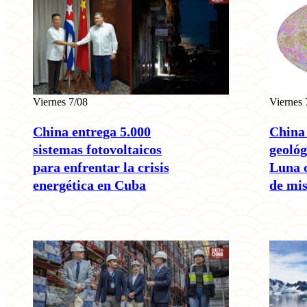
Viernes 7/08
Viernes 
China entrega 5.000
China
sistemas fotovoltaicos
geológ
para enfrentar la crisis
Luna 
energética en Cuba
de mi