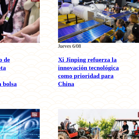
Jueves 6/08
o de
Xi Jinping refuerza la
pta
innovación tecnológica
como prioridad para
a bolsa
China