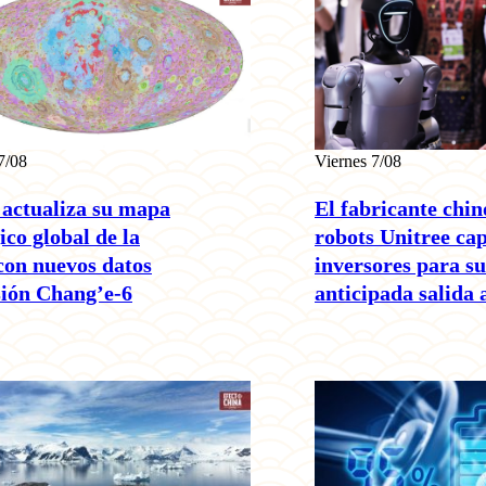
7/08
Viernes 7/08
 actualiza su mapa
El fabricante chin
ico global de la
robots Unitree ca
con nuevos datos
inversores para su
sión Chang’e-6
anticipada salida 